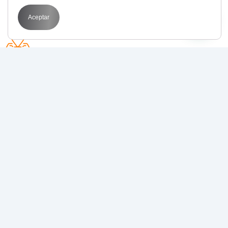
Aceptar
Avda. Perfecto Palacio de la fuente 1
03003 Alicante
POR QUÉ BIT
Transformamos tus objetivos en resultados
medibles con
estrategias de marketing digital
que funcionan
.
Juntos, llevamos tu negocio al siguiente nivel.