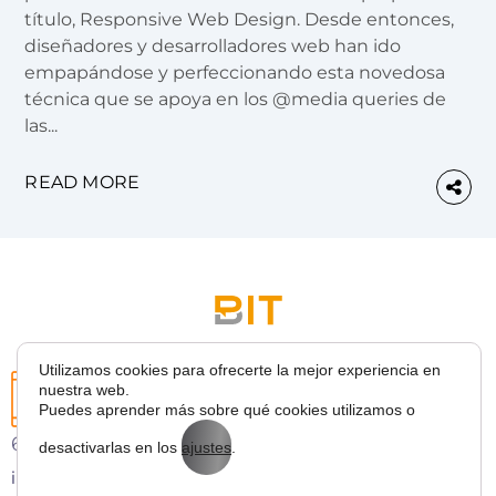
título, Responsive Web Design. Desde entonces,
diseñadores y desarrolladores web han ido
empapándose y perfeccionando esta novedosa
técnica que se apoya en los @media queries de
las...
READ MORE
Utilizamos cookies para ofrecerte la mejor experiencia en
nuestra web.
Puedes aprender más sobre qué cookies utilizamos o
627 43 53 36
desactivarlas en los
ajustes
.
info@bitmarketing.es