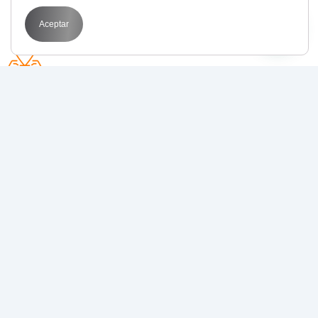
Aceptar
Avda. Perfecto Palacio de la fuente 1
03003 Alicante
POR QUÉ BIT
Transformamos tus objetivos en resultados
medibles con
estrategias de marketing digital
que funcionan
.
Juntos, llevamos tu negocio al siguiente nivel.