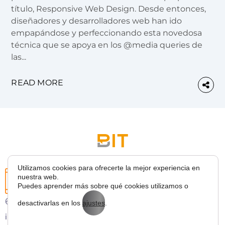
título, Responsive Web Design. Desde entonces,
diseñadores y desarrolladores web han ido
empapándose y perfeccionando esta novedosa
técnica que se apoya en los @media queries de
las...
READ MORE
Utilizamos cookies para ofrecerte la mejor experiencia en
nuestra web.
Puedes aprender más sobre qué cookies utilizamos o
627 43 53 36
desactivarlas en los
ajustes
.
info@bitmarketing.es