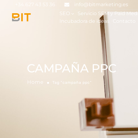
+34 627 43 53 36
info@bitmarketing.es
SEO
Servicio SEM y Paid Med
Incubadora de ideas
Contacto
CAMPAÑA PPC
Home
Tag "campaña ppc"