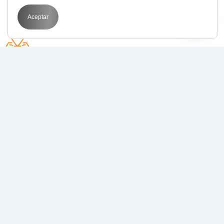
Aceptar
Avda. Perfecto Palacio de la fuente 1
03003 Alicante
POR QUÉ BIT
Transformamos tus objetivos en resultados
medibles con
estrategias de marketing digital
que funcionan
.
Juntos, llevamos tu negocio al siguiente nivel.