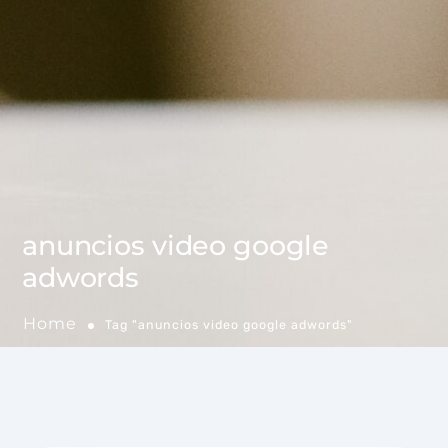
anuncios video google
adwords
Home
Tag "anuncios video google adwords"