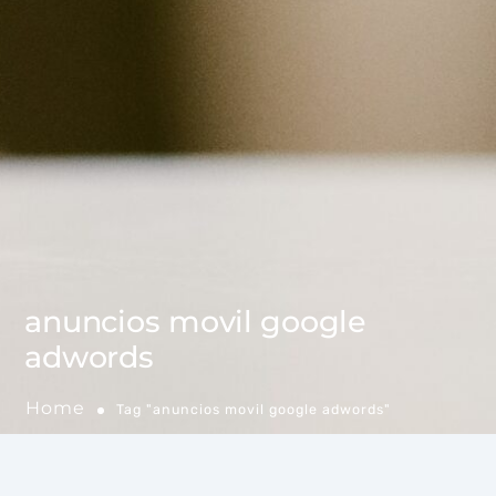
anuncios movil google
adwords
Home
Tag "anuncios movil google adwords"