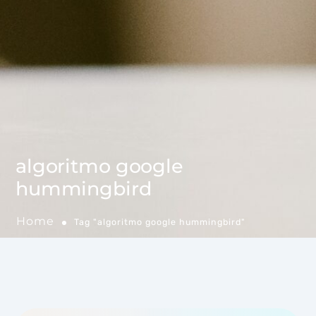
algoritmo google
hummingbird
Home
Tag "algoritmo google hummingbird"