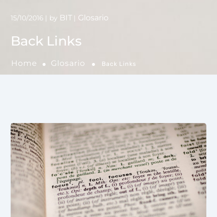
BIT
Glosario
15/10/2016
by
Back Links
Home
Glosario
Back Links