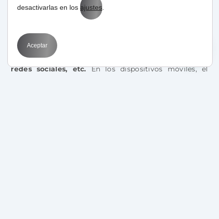
9.
Optimización del titular y descripción de las
desactivarlas en los
ajustes
.
aplicaciones
antes de subirlas a GooglePlay o
AppStore, pues Google indexa las mismas en su
búsqueda.
Aceptar
10.
Optimización de imágenes, mapas, perfiles de
redes sociales, etc.
En los dispositivos móviles, el
apartado “gráfico” cobra mayor importancia que en la
versión tradicional, por lo que debemos optimizar los
mismos, haciéndolos más visibles al buscador.
11. Mayor importancia de las
búsquedas locales.
Es indiscutible que la forma en que los internautas
acceden a la red está cambiando a un ritmo
vertiginoso, planteando problemas pero también
oportunidades que debemos aprovechar,
adaptándonos al mercado y, sobre todo, a las
necesidades de los usuarios.