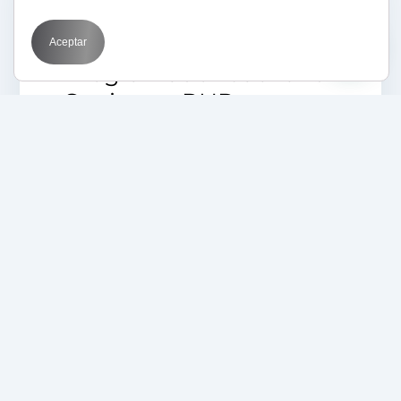
25/07/2023
Trabaja con nosotros
Oferta de empleo:
Aceptar
Programador backend
Senior en PHP +
WordPress + Symfony
16/11/2018
Trabaja con nosotros
Oferta de empleo:
Programador PHP con