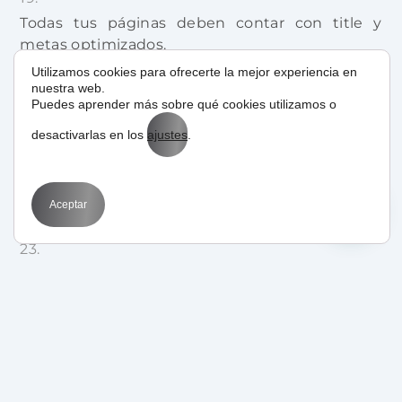
Todas tus páginas deben contar con title y
metas optimizados.
Utilizamos cookies para ofrecerte la mejor experiencia en
nuestra web.
No hacer uso de herramientas de seguimiento.
Puedes aprender más sobre qué cookies utilizamos o
desactivarlas en los
ajustes
.
Olvidarte del SEO en imágenes.
Aceptar
Linkbuilding de cantidad y a lo loco.
Contar con contenido duplicado en la página.
No potenciar las categorías y subcategorías.
Realizar publicaciones de manera esporádica.