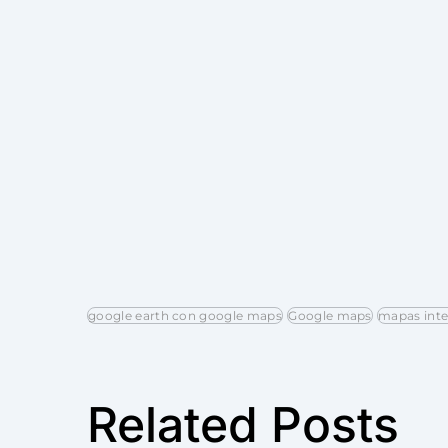
google earth con google maps
Google maps
mapas inte
Related Posts