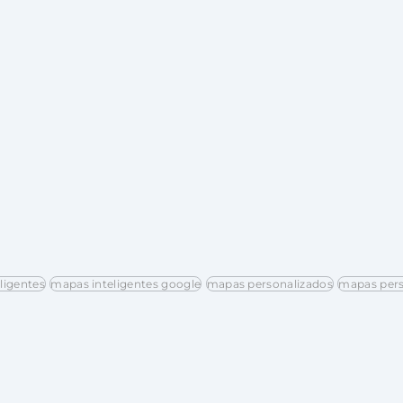
ligentes
mapas inteligentes google
mapas personalizados
mapas pers