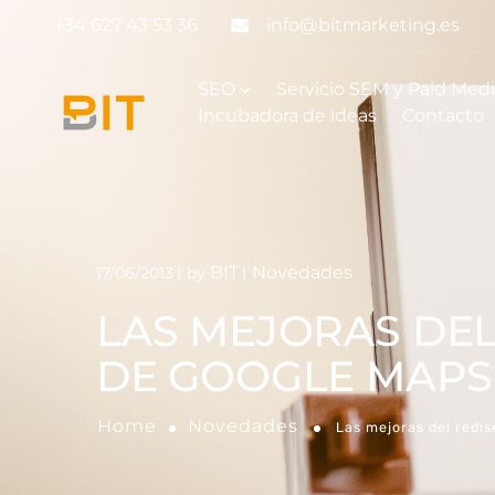
+34 627 43 53 36
info@bitmarketing.es
SEO
Servicio SEM y Paid Med
Incubadora de ideas
Contacto
BIT
Novedades
17/06/2013
by
LAS MEJORAS DE
DE GOOGLE MAPS
Home
Novedades
Las mejoras del redi