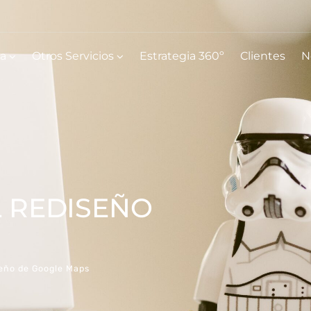
ia
Otros Servicios
Estrategia 360º
Clientes
N
L REDISEÑO
seño de Google Maps