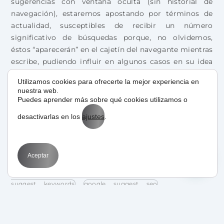
sugerencias con ventana oculta (sin historial de
navegación), estaremos apostando por términos de
actualidad, susceptibles de recibir un número
significativo de búsquedas porque, no olvidemos,
éstos “aparecerán” en el cajetín del navegante mientras
escribe, pudiendo influir en algunos casos en su idea
inicial, reorientándola y clarificándola.
Utilizamos cookies para ofrecerte la mejor experiencia en
nuestra web.
Puedes aprender más sobre qué cookies utilizamos o
desactivarlas en los
ajustes
.
autocompletado google
autocompletar
google
google instant funcionamiento
google instant keywords
google instant seo
Aceptar
google suggest funcionamiento
google
suggest keywords
google suggest seo
google suggestion tool
herramientas
keywords
palabras clave google suggest