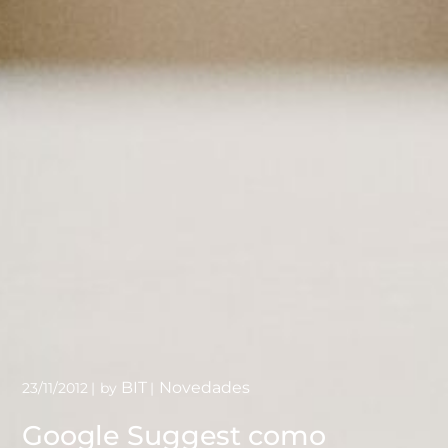
BIT
Novedades
23/11/2012
by
Google Suggest como