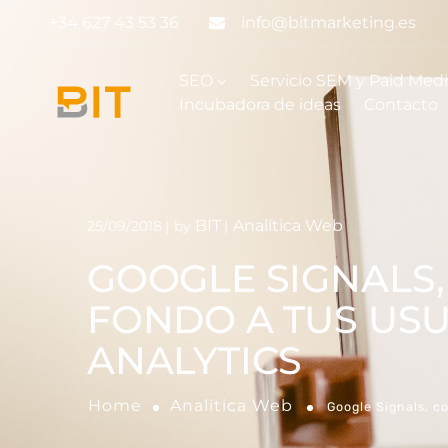
+34 627 43 53 36
info@bitmarketing.es
SEO
Servicio SEM y Paid Med
Incubadora de ideas
Contacto
BIT
Analítica Web
25/09/2018
by
GOOGLE SIGNALS,
FONDO A TUS US
ANALYTICS
Home
Analítica Web
Google Signals, c