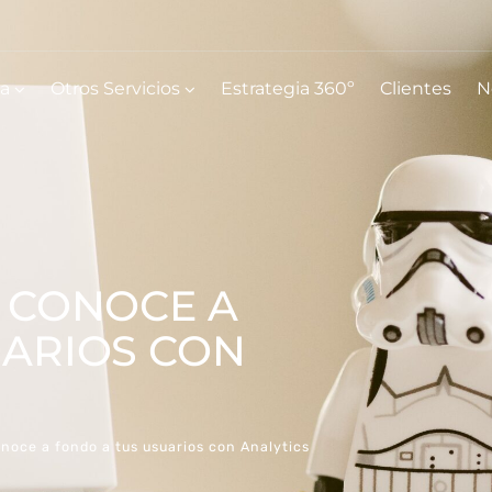
ia
Otros Servicios
Estrategia 360º
Clientes
N
 CONOCE A
UARIOS CON
onoce a fondo a tus usuarios con Analytics