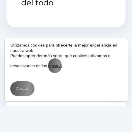
del todo
Utilizamos cookies para ofrecerte la mejor experiencia en
nuestra web.
Puedes aprender más sobre qué cookies utilizamos o
04/03/2022
Aprende con BIT
Novedades
desactivarlas en los
ajustes
.
El Metaverso ha
llegado para quedarse
Aceptar