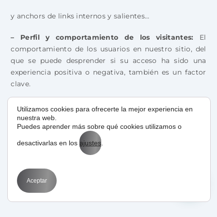
y anchors de links internos y salientes…
– Perfil y comportamiento de los visitantes:
El
comportamiento de los usuarios en nuestro sitio, del
que se puede desprender si su acceso ha sido una
experiencia positiva o negativa, también es un factor
clave.
–
Penalizaciones, filtros y manipulación:
Compra-
Utilizamos cookies para ofrecerte la mejor experiencia en
nuestra web.
venta de enlaces, Spam y otras técnicas perseguidas
Puedes aprender más sobre qué cookies utilizamos o
por el buscador.
desactivarlas en los
ajustes
.
– Otros:
Uso y presencia de otras herramientas de
Google como Adsense, AdWords, Analytics y
Optimizer, para complementar las acciones On-site y
Aceptar
Off-site realizadas, así como para un completo y
continuo análisis orientado a la mejora constante.