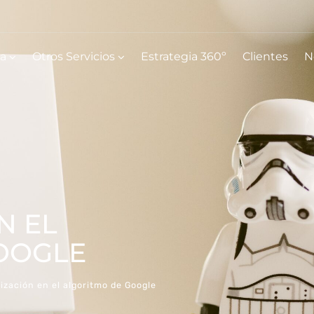
ia
Otros Servicios
Estrategia 360º
Clientes
N
N EL
OOGLE
ización en el algoritmo de Google