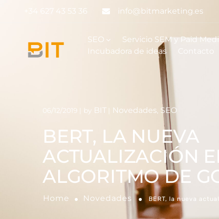
+34 627 43 53 36
info@bitmarketing.es
SEO
Servicio SEM y Paid Med
Incubadora de ideas
Contacto
BIT
Novedades
SEO
06/12/2019
by
,
BERT, LA NUEVA
ACTUALIZACIÓN E
ALGORITMO DE G
Home
Novedades
BERT, la nueva actual