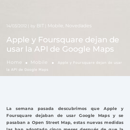
BIT
Mobile
Novedades
14/03/2012
by
,
Apple y Foursquare dejan de
usar la API de Google Maps
Home
Mobile
Apple y Foursquare dejan de usar
la API de Google Maps
La semana pasada descubrimos que Apple y
Foursquare dejaban de usar Google Maps y se
pasaban a Open Street Map, estas nuevas medidas
las han adoptado cinco meses después de que la