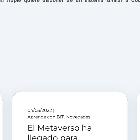
 si Apple quiere disponer de un sistema similar a Go
04/03/2022
Aprende con BIT
Novedades
El Metaverso ha
llegado para