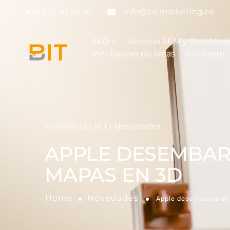
+34 627 43 53 36
info@bitmarketing.es
SEO
Servicio SEM y Paid Med
Incubadora de ideas
Contacto
BIT
Novedades
24/11/2011
by
APPLE DESEMBAR
MAPAS EN 3D
Home
Novedades
Apple desembarca en