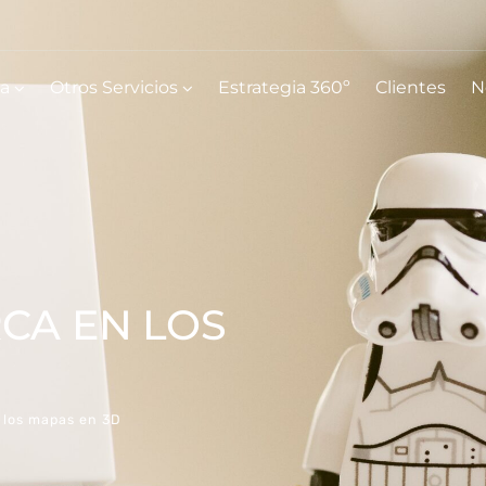
ia
Otros Servicios
Estrategia 360º
Clientes
N
CA EN LOS
 los mapas en 3D