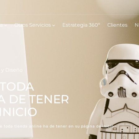
ia
Otros Servicios
Estrategia 360º
Clientes
N
 y Diseño
 TODA
A DE TENER
INICIO
e toda tienda online ha de tener en su página de inicio