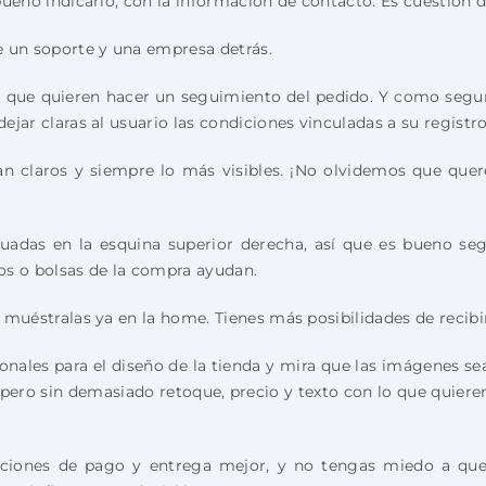
bueno indicarlo, con la información de contacto. Es cuestión de
e un soporte y una empresa detrás.
es que quieren hacer un seguimiento del pedido. Y como seg
ejar claras al usuario las condiciones vinculadas a su registro
n claros y siempre lo más visibles. ¡No olvidemos que que
adas en la esquina superior derecha, así que es bueno segui
os o bolsas de la compra ayudan.
 muéstralas ya en la home. Tienes más posibilidades de recibir
nales para el diseño de la tienda y mira que las imágenes sea
 pero sin demasiado retoque, precio y texto con lo que quiere
ciones de pago y entrega mejor, y no tengas miedo a que e