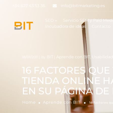
+34 627 43 53 36
info@bitmarketing.es
SEO
Servicio SEM y Paid Med
Incubadora de ideas
Contacto
BIT
Aprende con BIT
Usabilidad
18/01/2011
by
,
16 FACTORES QUE
TIENDA ONLINE H
EN SU PÁGINA DE 
Home
Aprende con BIT
16 factores qu