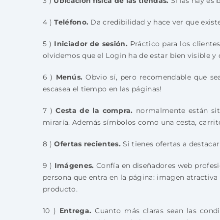
3 )
Ubicación física de las tiendas.
Si las hay es 
4 )
Teléfono.
Da credibilidad y hace ver que exist
5 )
Iniciador de sesión.
Práctico para los client
olvidemos que el Login ha de estar bien visible y d
6 )
Menús.
Obvio sí, pero recomendable que sea
escasea el tiempo en las páginas!
7 )
Cesta de la compra.
normalmente están situ
miraría. Además símbolos como una cesta, carrit
8 )
Ofertas recientes.
Si tienes ofertas a destacar
9 )
Imágenes.
Confía en diseñadores web profesio
persona que entra en la página: imagen atractiva
producto.
10 )
Entrega.
Cuanto más claras sean las condi