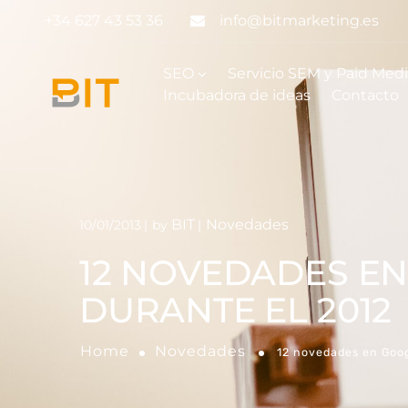
+34 627 43 53 36
info@bitmarketing.es
SEO
Servicio SEM y Paid Med
Incubadora de ideas
Contacto
BIT
Novedades
10/01/2013
by
12 NOVEDADES E
DURANTE EL 2012
Home
Novedades
12 novedades en Goog