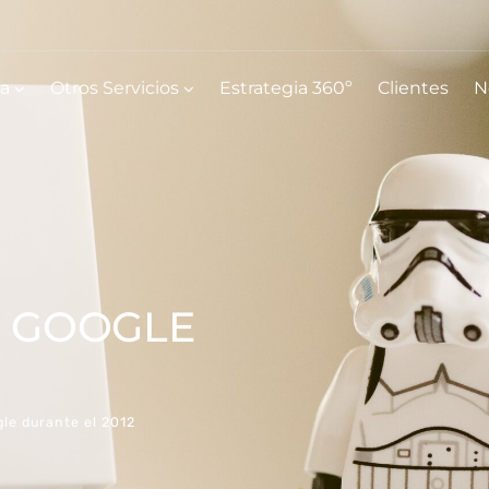
ia
Otros Servicios
Estrategia 360º
Clientes
N
N GOOGLE
le durante el 2012