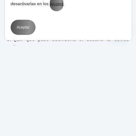
desactivarlas en los
ajustes
.
Contacta con nosotros ahora
Aceptar
6. ¿En qué paso abandona el usuario la tienda
online?
Esta información puede ser crucial para detectar una
posible causa de abandono en el proceso de compra.
Puede ser que nuestros formularios de registro no les
termine de convencer, que no tengamos la forma de
pago deseada o que no cumplamos sus expectativas
de entrega.